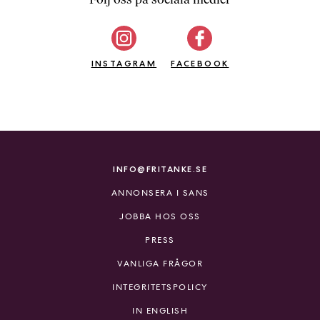
b
ö
c
INSTAGRAM
k
FACEBOOK
e
r
o
n
l
i
INFO@FRITANKE.SE
n
ANNONSERA I SANS
e
h
JOBBA HOS OSS
o
PRESS
s
F
VANLIGA FRÅGOR
r
INTEGRITETSPOLICY
i
T
IN ENGLISH