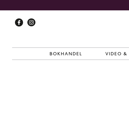
Skip
to
content
BOKHANDEL
VIDEO &