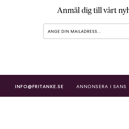
Anmäl dig till vårt n
ANNONSERA I SANS
INFO@FRITANKE.SE