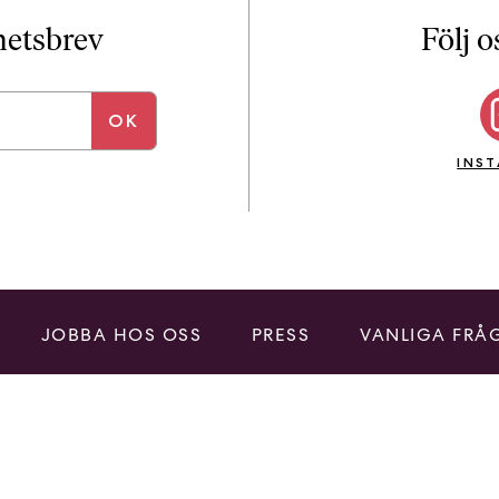
i
T
yhetsbrev
Följ o
a
n
k
e
INS
JOBBA HOS OSS
PRESS
VANLIGA FRÅ