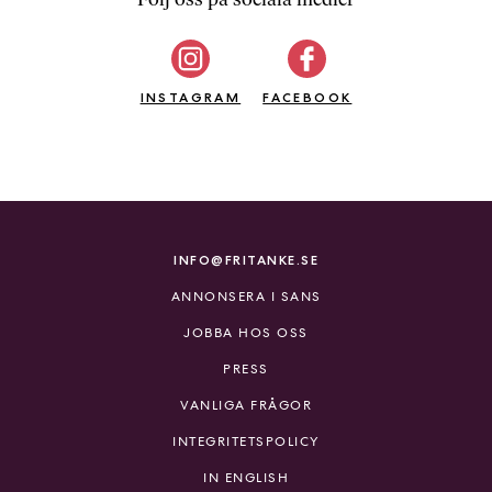
b
ö
c
INSTAGRAM
k
FACEBOOK
e
r
o
n
l
i
INFO@FRITANKE.SE
n
ANNONSERA I SANS
e
h
JOBBA HOS OSS
o
PRESS
s
F
VANLIGA FRÅGOR
r
INTEGRITETSPOLICY
i
T
IN ENGLISH