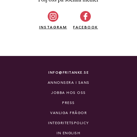
b
ö
c
INSTAGRAM
k
FACEBOOK
e
r
o
n
l
i
INFO@FRITANKE.SE
n
ANNONSERA I SANS
e
h
JOBBA HOS OSS
o
PRESS
s
F
VANLIGA FRÅGOR
r
INTEGRITETSPOLICY
i
T
IN ENGLISH