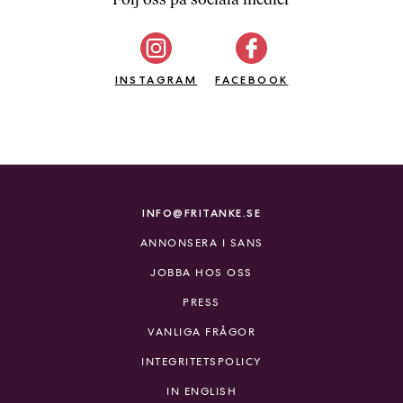
b
ö
c
INSTAGRAM
k
FACEBOOK
e
r
o
n
l
i
INFO@FRITANKE.SE
n
ANNONSERA I SANS
e
h
JOBBA HOS OSS
o
PRESS
s
F
VANLIGA FRÅGOR
r
INTEGRITETSPOLICY
i
T
IN ENGLISH