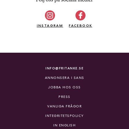
b
ö
c
INSTAGRAM
k
FACEBOOK
e
r
o
n
l
i
INFO@FRITANKE.SE
n
ANNONSERA I SANS
e
h
JOBBA HOS OSS
o
PRESS
s
F
VANLIGA FRÅGOR
r
INTEGRITETSPOLICY
i
T
IN ENGLISH