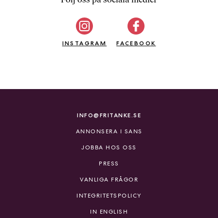
b
ö
c
INSTAGRAM
k
FACEBOOK
e
r
o
n
l
i
INFO@FRITANKE.SE
n
ANNONSERA I SANS
e
h
JOBBA HOS OSS
o
PRESS
s
F
VANLIGA FRÅGOR
r
INTEGRITETSPOLICY
i
T
IN ENGLISH