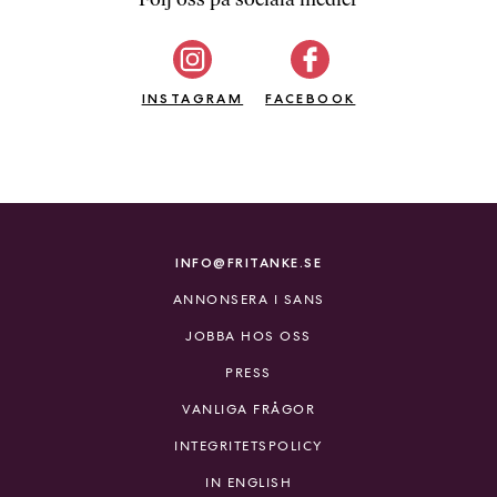
b
ö
c
INSTAGRAM
k
FACEBOOK
e
r
o
n
l
i
INFO@FRITANKE.SE
n
ANNONSERA I SANS
e
h
JOBBA HOS OSS
o
PRESS
s
F
VANLIGA FRÅGOR
r
INTEGRITETSPOLICY
i
T
IN ENGLISH