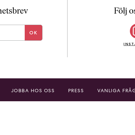
i
T
yhetsbrev
Följ o
a
n
k
e
INS
JOBBA HOS OSS
PRESS
VANLIGA FRÅ