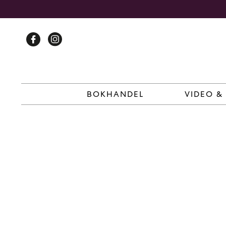
Skip
to
content
BOKHANDEL
VIDEO &