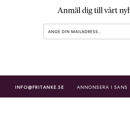
Anmäl dig till vårt n
ANNONSERA I SANS
INFO@FRITANKE.SE