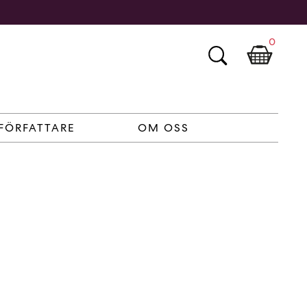
0
FÖRFATTARE
OM OSS