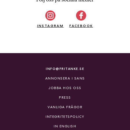
b
ö
c
INSTAGRAM
k
FACEBOOK
e
r
o
n
l
i
INFO@FRITANKE.SE
n
ANNONSERA I SANS
e
h
JOBBA HOS OSS
o
PRESS
s
F
VANLIGA FRÅGOR
r
INTEGRITETSPOLICY
i
T
IN ENGLISH