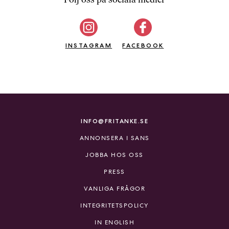
b
ö
c
INSTAGRAM
k
FACEBOOK
e
r
o
n
l
i
INFO@FRITANKE.SE
n
ANNONSERA I SANS
e
h
JOBBA HOS OSS
o
PRESS
s
F
VANLIGA FRÅGOR
r
INTEGRITETSPOLICY
i
T
IN ENGLISH