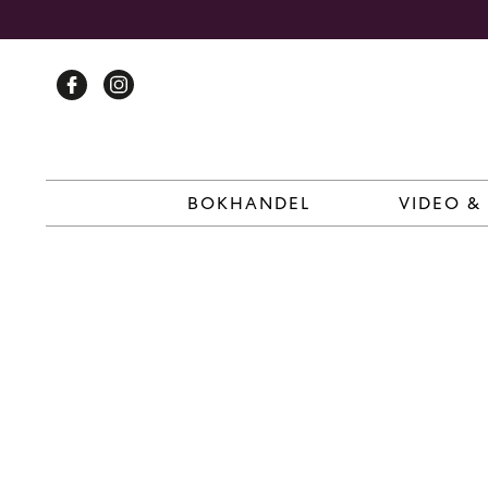
Skip
to
content
BOKHANDEL
VIDEO &