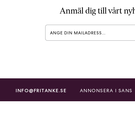
Anmäl dig till vårt n
ANNONSERA I SANS
INFO@FRITANKE.SE