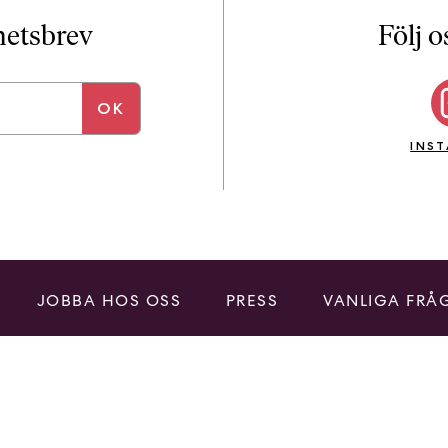
i
T
yhetsbrev
Följ o
a
n
k
e
INS
JOBBA HOS OSS
PRESS
VANLIGA FRÅ