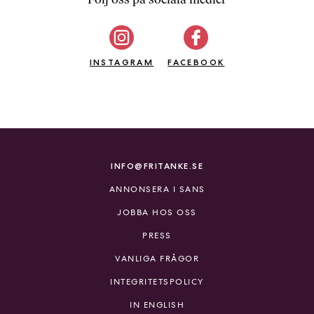
b
ö
c
INSTAGRAM
k
FACEBOOK
e
r
o
n
l
i
INFO@FRITANKE.SE
n
ANNONSERA I SANS
e
h
JOBBA HOS OSS
o
PRESS
s
F
VANLIGA FRÅGOR
r
INTEGRITETSPOLICY
i
T
IN ENGLISH