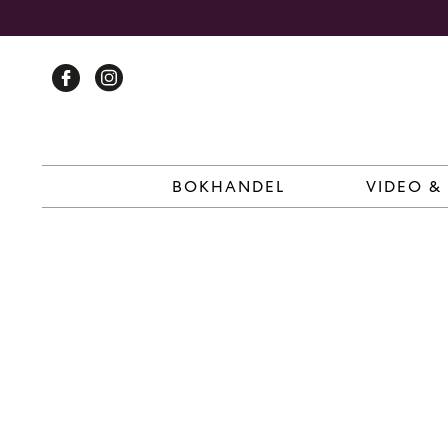
Skip
to
content
BOKHANDEL
VIDEO &