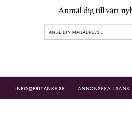
Anmäl dig till vårt n
ANNONSERA I SANS
INFO@FRITANKE.SE