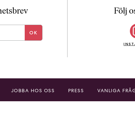
i
T
yhetsbrev
Följ o
a
n
k
e
INS
JOBBA HOS OSS
PRESS
VANLIGA FRÅ