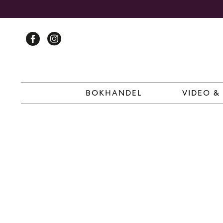
Skip
to
content
BOKHANDEL
VIDEO &