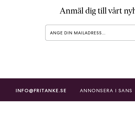
Anmäl dig till vårt n
ANNONSERA I SANS
INFO@FRITANKE.SE