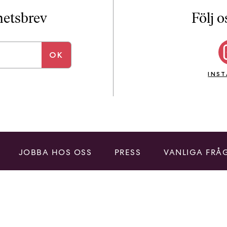
i
T
yhetsbrev
Följ o
a
n
k
e
INS
JOBBA HOS OSS
PRESS
VANLIGA FRÅ