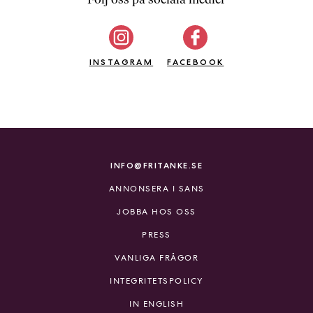
b
ö
c
INSTAGRAM
k
FACEBOOK
e
r
o
n
l
i
INFO@FRITANKE.SE
n
ANNONSERA I SANS
e
h
JOBBA HOS OSS
o
PRESS
s
F
VANLIGA FRÅGOR
r
INTEGRITETSPOLICY
i
T
IN ENGLISH