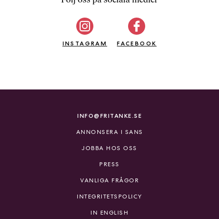
b
ö
c
INSTAGRAM
k
FACEBOOK
e
r
o
n
l
i
INFO@FRITANKE.SE
n
ANNONSERA I SANS
e
h
JOBBA HOS OSS
o
PRESS
s
F
VANLIGA FRÅGOR
r
INTEGRITETSPOLICY
i
T
IN ENGLISH