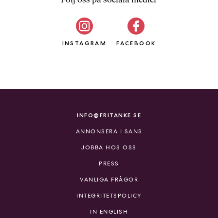
b
ö
c
INSTAGRAM
k
FACEBOOK
e
r
o
n
l
i
INFO@FRITANKE.SE
n
ANNONSERA I SANS
e
h
JOBBA HOS OSS
o
PRESS
s
F
VANLIGA FRÅGOR
r
INTEGRITETSPOLICY
i
T
IN ENGLISH