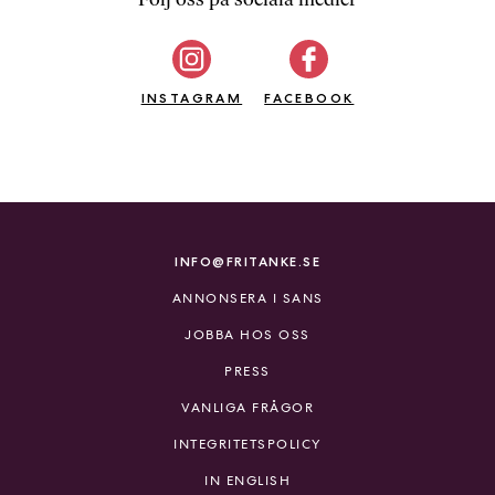
b
ö
c
INSTAGRAM
k
FACEBOOK
e
r
o
n
l
i
INFO@FRITANKE.SE
n
ANNONSERA I SANS
e
h
JOBBA HOS OSS
o
PRESS
s
F
VANLIGA FRÅGOR
r
INTEGRITETSPOLICY
i
T
IN ENGLISH