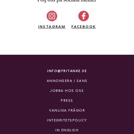
b
ö
c
INSTAGRAM
k
FACEBOOK
e
r
o
n
l
i
INFO@FRITANKE.SE
n
ANNONSERA I SANS
e
h
JOBBA HOS OSS
o
PRESS
s
F
VANLIGA FRÅGOR
r
INTEGRITETSPOLICY
i
T
IN ENGLISH