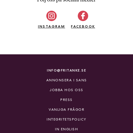
b
ö
c
INSTAGRAM
k
FACEBOOK
e
r
o
n
l
i
INFO@FRITANKE.SE
n
ANNONSERA I SANS
e
h
JOBBA HOS OSS
o
PRESS
s
F
VANLIGA FRÅGOR
r
INTEGRITETSPOLICY
i
T
IN ENGLISH