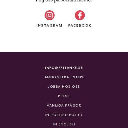
b
ö
c
INSTAGRAM
k
FACEBOOK
e
r
o
n
l
i
INFO@FRITANKE.SE
n
ANNONSERA I SANS
e
h
JOBBA HOS OSS
o
PRESS
s
F
VANLIGA FRÅGOR
r
INTEGRITETSPOLICY
i
T
IN ENGLISH