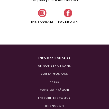
b
ö
c
INSTAGRAM
k
FACEBOOK
e
r
o
n
l
i
INFO@FRITANKE.SE
n
ANNONSERA I SANS
e
h
JOBBA HOS OSS
o
PRESS
s
F
VANLIGA FRÅGOR
r
INTEGRITETSPOLICY
i
T
IN ENGLISH