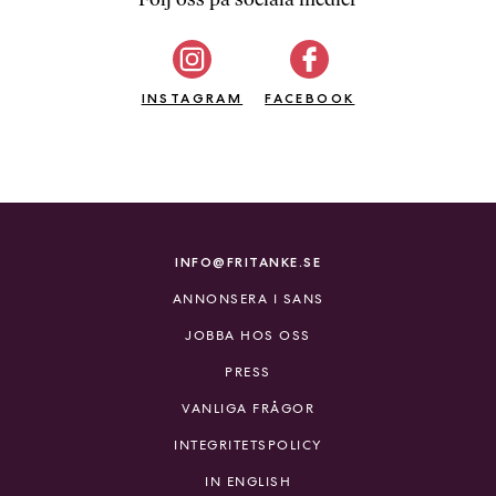
b
ö
c
INSTAGRAM
k
FACEBOOK
e
r
o
n
l
i
INFO@FRITANKE.SE
n
ANNONSERA I SANS
e
h
JOBBA HOS OSS
o
PRESS
s
F
VANLIGA FRÅGOR
r
INTEGRITETSPOLICY
i
T
IN ENGLISH