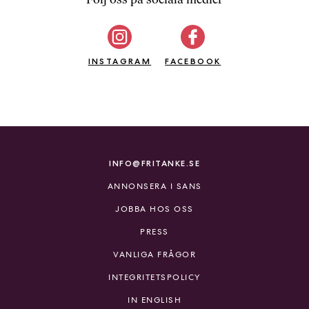
b
ö
c
INSTAGRAM
k
FACEBOOK
e
r
o
n
l
i
INFO@FRITANKE.SE
n
ANNONSERA I SANS
e
h
JOBBA HOS OSS
o
PRESS
s
F
VANLIGA FRÅGOR
r
INTEGRITETSPOLICY
i
T
IN ENGLISH