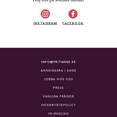
b
ö
c
INSTAGRAM
k
FACEBOOK
e
r
o
n
l
i
INFO@FRITANKE.SE
n
ANNONSERA I SANS
e
h
JOBBA HOS OSS
o
PRESS
s
F
VANLIGA FRÅGOR
r
INTEGRITETSPOLICY
i
T
IN ENGLISH