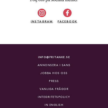
b
ö
c
INSTAGRAM
k
FACEBOOK
e
r
o
n
l
i
INFO@FRITANKE.SE
n
ANNONSERA I SANS
e
h
JOBBA HOS OSS
o
PRESS
s
F
VANLIGA FRÅGOR
r
INTEGRITETSPOLICY
i
T
IN ENGLISH