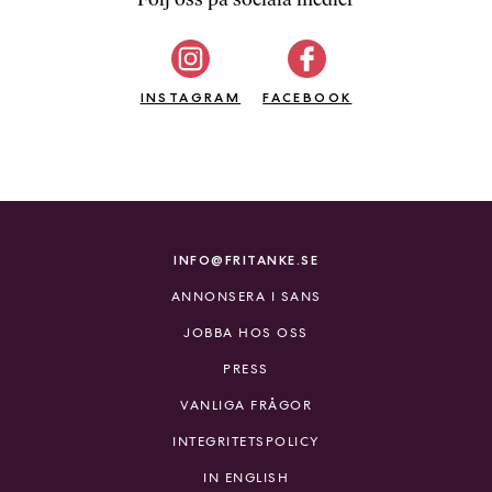
b
ö
c
INSTAGRAM
k
FACEBOOK
e
r
o
n
l
i
INFO@FRITANKE.SE
n
ANNONSERA I SANS
e
h
JOBBA HOS OSS
o
PRESS
s
F
VANLIGA FRÅGOR
r
INTEGRITETSPOLICY
i
T
IN ENGLISH