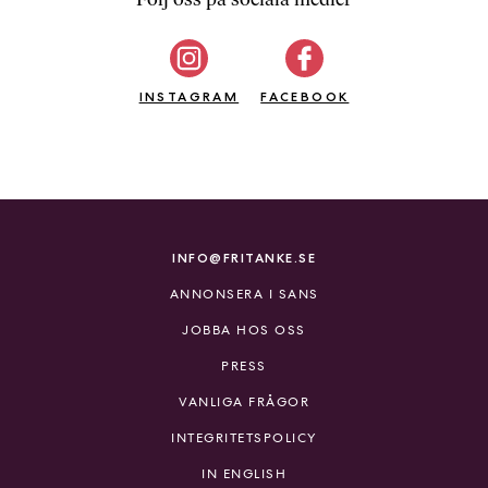
b
ö
c
INSTAGRAM
k
FACEBOOK
e
r
o
n
l
i
INFO@FRITANKE.SE
n
ANNONSERA I SANS
e
h
JOBBA HOS OSS
o
PRESS
s
F
VANLIGA FRÅGOR
r
INTEGRITETSPOLICY
i
T
IN ENGLISH