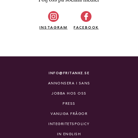
b
ö
c
INSTAGRAM
k
FACEBOOK
e
r
o
n
l
i
INFO@FRITANKE.SE
n
ANNONSERA I SANS
e
h
JOBBA HOS OSS
o
PRESS
s
F
VANLIGA FRÅGOR
r
INTEGRITETSPOLICY
i
T
IN ENGLISH