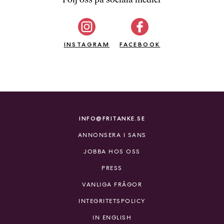
b
ö
c
INSTAGRAM
k
FACEBOOK
e
r
o
n
l
i
INFO@FRITANKE.SE
n
ANNONSERA I SANS
e
h
JOBBA HOS OSS
o
PRESS
s
F
VANLIGA FRÅGOR
r
INTEGRITETSPOLICY
i
T
IN ENGLISH