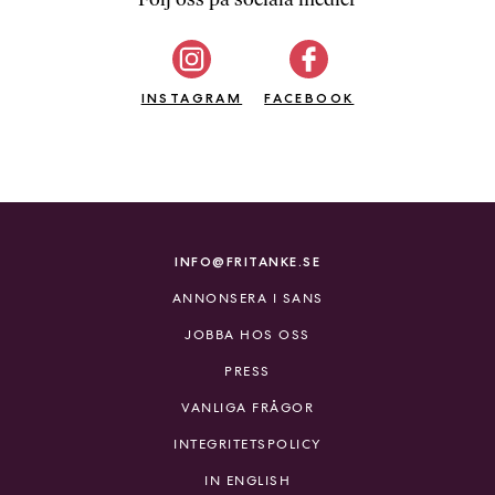
b
ö
c
INSTAGRAM
k
FACEBOOK
e
r
o
n
l
i
INFO@FRITANKE.SE
n
ANNONSERA I SANS
e
h
JOBBA HOS OSS
o
PRESS
s
F
VANLIGA FRÅGOR
r
INTEGRITETSPOLICY
i
T
IN ENGLISH