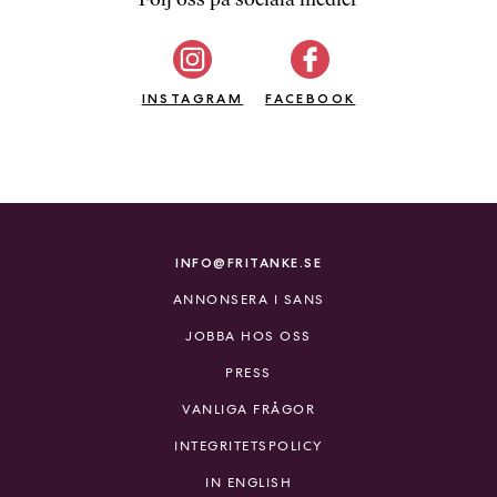
b
ö
c
INSTAGRAM
k
FACEBOOK
e
r
o
n
l
i
INFO@FRITANKE.SE
n
ANNONSERA I SANS
e
h
JOBBA HOS OSS
o
PRESS
s
F
VANLIGA FRÅGOR
r
INTEGRITETSPOLICY
i
T
IN ENGLISH