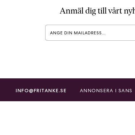
Anmäl dig till vårt n
ANNONSERA I SANS
INFO@FRITANKE.SE