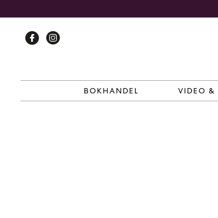
Skip
to
content
BOKHANDEL
VIDEO &