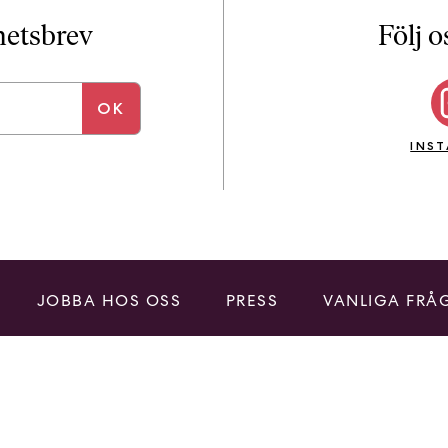
i
T
yhetsbrev
Följ o
a
n
k
e
INS
JOBBA HOS OSS
PRESS
VANLIGA FRÅ