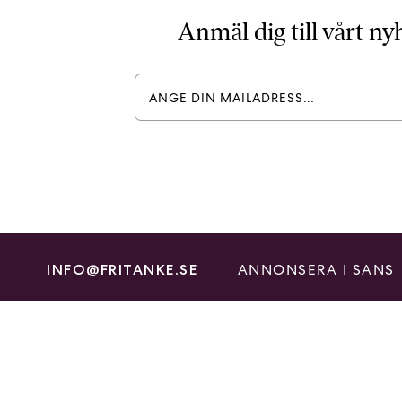
Anmäl dig till vårt n
ANNONSERA I SANS
INFO@FRITANKE.SE