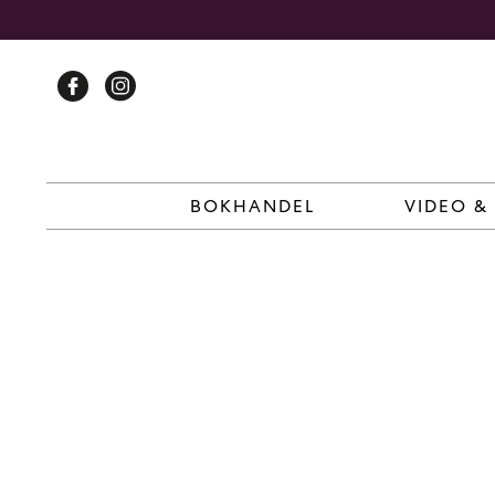
Skip
to
content
BOKHANDEL
VIDEO &