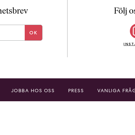
i
T
yhetsbrev
Följ o
a
n
k
e
INS
JOBBA HOS OSS
PRESS
VANLIGA FRÅ