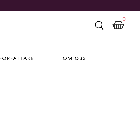
0
FÖRFATTARE
OM OSS