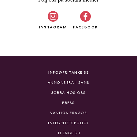
b
ö
c
INSTAGRAM
k
FACEBOOK
e
r
o
n
l
i
INFO@FRITANKE.SE
n
ANNONSERA I SANS
e
h
JOBBA HOS OSS
o
PRESS
s
F
VANLIGA FRÅGOR
r
INTEGRITETSPOLICY
i
T
IN ENGLISH