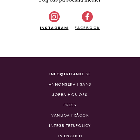
b
ö
c
INSTAGRAM
k
FACEBOOK
e
r
o
n
l
i
INFO@FRITANKE.SE
n
ANNONSERA I SANS
e
h
JOBBA HOS OSS
o
PRESS
s
F
VANLIGA FRÅGOR
r
INTEGRITETSPOLICY
i
T
IN ENGLISH