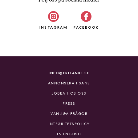
b
ö
c
INSTAGRAM
k
FACEBOOK
e
r
o
n
l
i
INFO@FRITANKE.SE
n
ANNONSERA I SANS
e
h
JOBBA HOS OSS
o
PRESS
s
F
VANLIGA FRÅGOR
r
INTEGRITETSPOLICY
i
T
IN ENGLISH