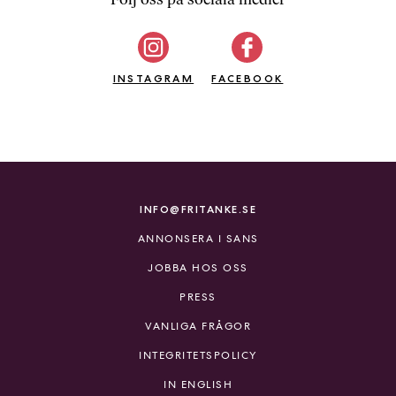
b
ö
c
INSTAGRAM
k
FACEBOOK
e
r
o
n
l
i
INFO@FRITANKE.SE
n
ANNONSERA I SANS
e
h
JOBBA HOS OSS
o
PRESS
s
F
VANLIGA FRÅGOR
r
INTEGRITETSPOLICY
i
T
IN ENGLISH