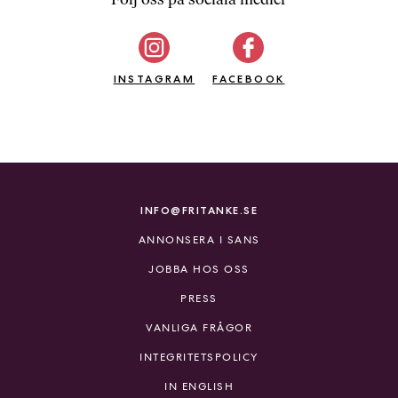
b
ö
c
INSTAGRAM
k
FACEBOOK
e
r
o
n
l
i
INFO@FRITANKE.SE
n
ANNONSERA I SANS
e
h
JOBBA HOS OSS
o
PRESS
s
F
VANLIGA FRÅGOR
r
INTEGRITETSPOLICY
i
T
IN ENGLISH