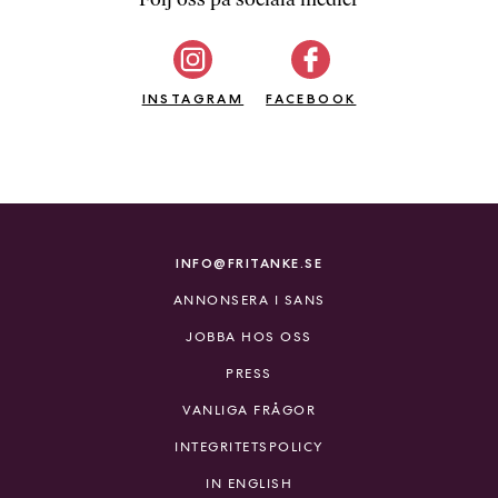
b
ö
c
INSTAGRAM
k
FACEBOOK
e
r
o
n
l
i
INFO@FRITANKE.SE
n
ANNONSERA I SANS
e
h
JOBBA HOS OSS
o
PRESS
s
F
VANLIGA FRÅGOR
r
INTEGRITETSPOLICY
i
T
IN ENGLISH