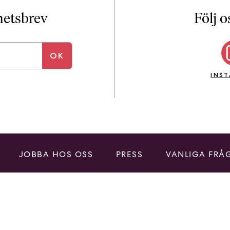
i
T
yhetsbrev
Följ o
a
n
k
e
INS
JOBBA HOS OSS
PRESS
VANLIGA FRÅ