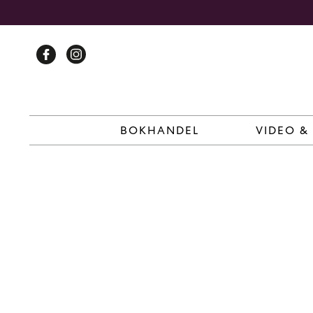
Skip
to
content
BOKHANDEL
VIDEO &