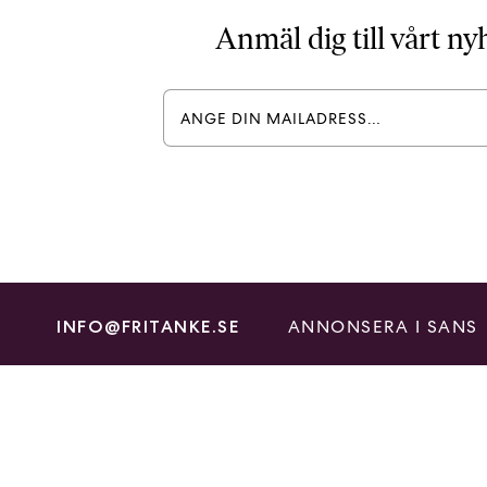
Anmäl dig till vårt n
ANNONSERA I SANS
INFO@FRITANKE.SE