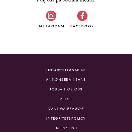
b
ö
c
INSTAGRAM
k
FACEBOOK
e
r
o
n
l
i
INFO@FRITANKE.SE
n
ANNONSERA I SANS
e
h
JOBBA HOS OSS
o
PRESS
s
F
VANLIGA FRÅGOR
r
INTEGRITETSPOLICY
i
T
IN ENGLISH