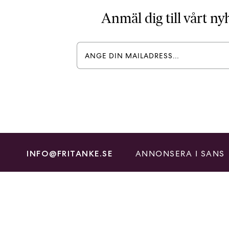
Anmäl dig till vårt n
ANNONSERA I SANS
INFO@FRITANKE.SE