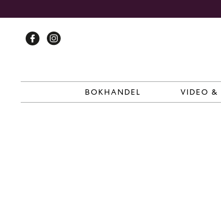
Skip
to
content
BOKHANDEL
VIDEO &