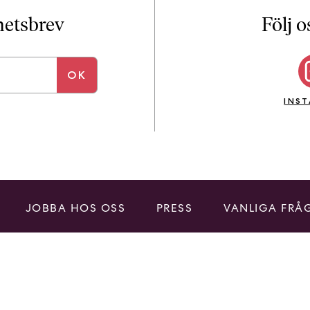
i
T
yhetsbrev
Följ o
a
n
k
e
INS
JOBBA HOS OSS
PRESS
VANLIGA FRÅ