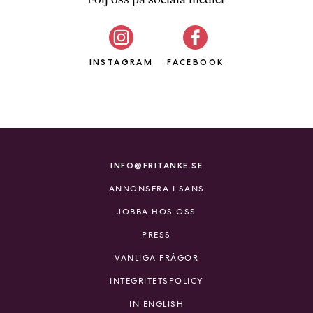
b
ö
c
INSTAGRAM
k
FACEBOOK
e
r
o
n
l
i
INFO@FRITANKE.SE
n
ANNONSERA I SANS
e
h
JOBBA HOS OSS
o
PRESS
s
F
VANLIGA FRÅGOR
r
INTEGRITETSPOLICY
i
T
IN ENGLISH