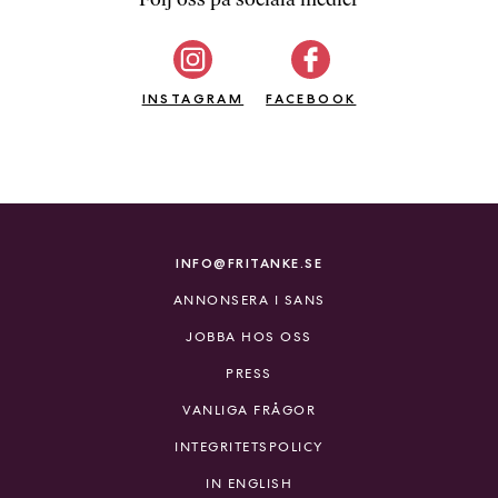
b
ö
c
INSTAGRAM
k
FACEBOOK
e
r
o
n
l
i
INFO@FRITANKE.SE
n
ANNONSERA I SANS
e
h
JOBBA HOS OSS
o
PRESS
s
F
VANLIGA FRÅGOR
r
INTEGRITETSPOLICY
i
T
IN ENGLISH