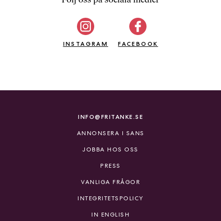
b
ö
c
INSTAGRAM
k
FACEBOOK
e
r
o
n
l
i
INFO@FRITANKE.SE
n
ANNONSERA I SANS
e
h
JOBBA HOS OSS
o
PRESS
s
F
VANLIGA FRÅGOR
r
INTEGRITETSPOLICY
i
T
IN ENGLISH