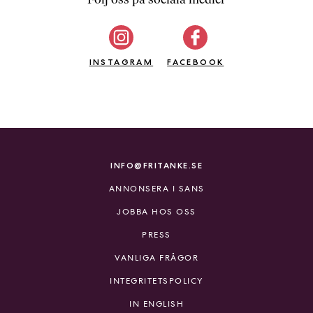
b
ö
c
INSTAGRAM
k
FACEBOOK
e
r
o
n
l
i
INFO@FRITANKE.SE
n
ANNONSERA I SANS
e
h
JOBBA HOS OSS
o
PRESS
s
F
VANLIGA FRÅGOR
r
INTEGRITETSPOLICY
i
T
IN ENGLISH