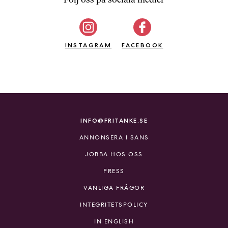
b
ö
c
INSTAGRAM
k
FACEBOOK
e
r
o
n
l
i
INFO@FRITANKE.SE
n
ANNONSERA I SANS
e
h
JOBBA HOS OSS
o
PRESS
s
F
VANLIGA FRÅGOR
r
INTEGRITETSPOLICY
i
T
IN ENGLISH