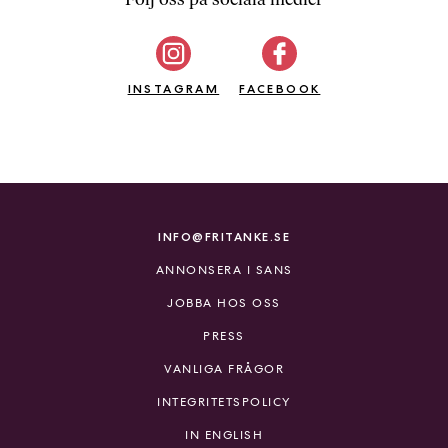
b
ö
c
INSTAGRAM
k
FACEBOOK
e
r
o
n
l
i
INFO@FRITANKE.SE
n
ANNONSERA I SANS
e
h
JOBBA HOS OSS
o
PRESS
s
F
VANLIGA FRÅGOR
r
INTEGRITETSPOLICY
i
T
IN ENGLISH